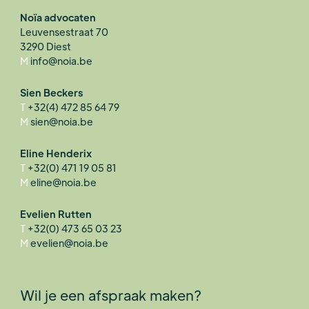
Noïa advocaten
Leuvensestraat 70
3290 Diest
M
info@noia.be
Sien Beckers
T
+32(4) 472 85 64 79
M
sien@noia.be
Eline Henderix
T
+32(0) 471 19 05 81
M
eline@noia.be
Evelien Rutten
T
+32(0) 473 65 03 23
M
evelien@noia.be
Wil je een afspraak maken?